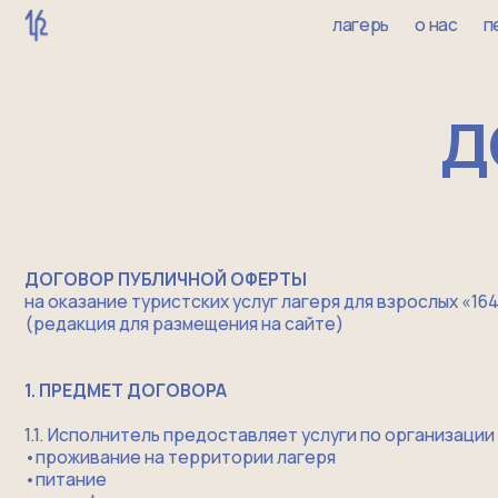
лагерь
о нас
педали к
до
ДОГОВОР ПУБЛИЧНОЙ ОФЕРТЫ
на оказание туристских услуг лагеря для взрослых «1642camp
(редакция для размещения на сайте)
1. ПРЕДМЕТ ДОГОВОРА
1.1. Исполнитель предоставляет услуги по организации отдых
​•​проживание на территории лагеря
​•​питание
​•​трансфер
​•​образовательные и развлекательные мероприятия