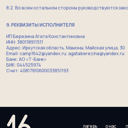
Адрес: Иркутская область, Мамоны, Майская улица, 30
Email: camp1642@yandex.ru; agataberezina@yandex.ru
Банк: АО «Т-Банк»
БИК: 044525974
Счет: 40817810600033851193
лагерь
о нас
педали 
пользов
согл
ИП Березина А.К.