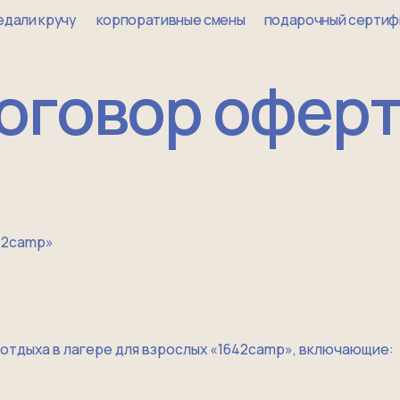
ручу
корпоративные смены
подарочный сертификат
фото с
говор оферты
»
а в лагере для взрослых «1642camp», включающие: