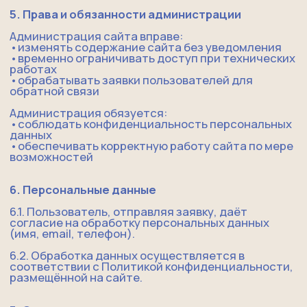
данных
​•​ожидания пользователя, не подтверждённые
договором
7.2. Информация на сайте носит ознакомительный
характер и не является окончательной офертой
на оказание услуг.
8. Интеллектуальная собственность
8.1. Все материалы сайта (тексты, изображения,
дизайн) принадлежат владельцу сайта или
используются на законных основаниях.
8.2. Запрещается копирование и
распространение материалов без письменного
согласия администрации.
9. Заключительные положения
9.1. Администрация вправе изменять настоящее
соглашение без предварительного уведомления.
9.2. Актуальная версия всегда доступна на сайте.
9.3. Все споры регулируются законодательством
Российской Федерации.
10. Контакты
ИП Березина Агата Константиновна
Email: agataberezina@yandex.ru