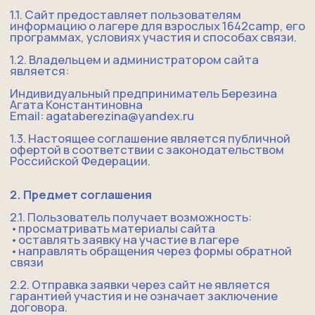
1.3. Настоящее соглашение является публичной
офертой в соответствии с законодательством
Российской Федерации.
2. Предмет соглашения
2.1. Пользователь получает возможность:
​•​просматривать материалы сайта
​•​оставлять заявку на участие в лагере
​•​направлять обращения через формы обратной
связи
2.2. Отправка заявки через сайт не является
гарантией участия и не означает заключение
договора.
3. Условия участия и оплаты
3.1. Онлайн-оплата на сайте не производится.
3.2. Финансовые расчёты осуществляются
отдельно, после личного общения с
пользователем и выставления счета.
3.3. Окончательные условия участия в лагере
согласуются индивидуально.
4. Права и обязанности пользователя
Пользователь обязуется:
​•​предоставлять достоверную информацию при
заполнении форм
​•​не нарушать работу сайта
​•​не размещать ложные или незаконные сведения
Пользователь имеет право: