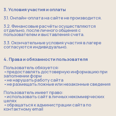
​•​использовать сайт в личных некоммерческих
целях
​•​обращаться к администрации сайта по
контактному email
5. Права и обязанности администрации
Администрация сайта вправе:
​•​изменять содержание сайта без уведомления
​•​временно ограничивать доступ при технических
работах
​•​обрабатывать заявки пользователей для
обратной связи
Администрация обязуется:
​•​соблюдать конфиденциальность персональных
данных
​•​обеспечивать корректную работу сайта по мере
возможностей
6. Персональные данные
6.1. Пользователь, отправляя заявку, даёт
согласие на обработку персональных данных
(имя, email, телефон).
6.2. Обработка данных осуществляется в
соответствии с Политикой конфиденциальности,
размещённой на сайте.
7. Ограничение ответственности
7.1. Администрация сайта не несёт
ответственности за:
​•​временные сбои и перерывы в работе сайта
​•​действия третьих лиц, повлекшие утрату