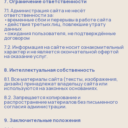
лагерь
о нас
педали кручу
корпоративные смены
подарочный сертификат
фото со смен